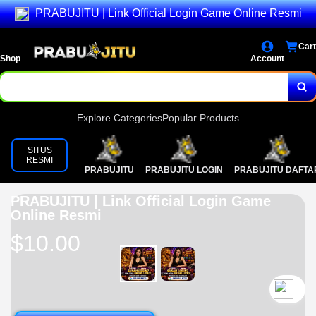
PRABUJITU | Link Official Login Game Online Resmi
Cart
Shop
Account
Explore Categories
Popular Products
SITUS
RESMI
PRABUJITU
PRABUJITU LOGIN
PRABUJITU DAFTA
PRABUJITU | Link Official Login Game
Online Resmi
$10.00
`2