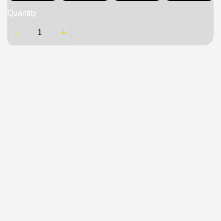
Quantity
-
+